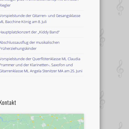
Riegler
Vorspielstunde der Gitarren- und Gesangsklasse
ML Bacchine König am 8. Juli
Hauptplatzkonzert der „Kiddy Band“
Abschlussausflug der musikalischen
Früherziehungskinder
Vorspielstunde der Querflötenklasse ML Claudia
Prammer und der Klarinetten-, Saxofon und
Gitarrenklasse ML Angela Stenitzer MA am 25. Juni
Kontakt