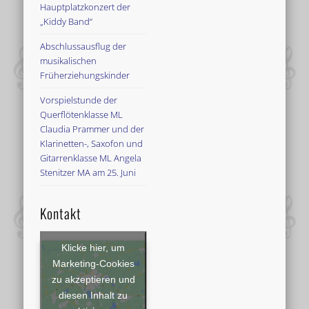
Hauptplatzkonzert der
„Kiddy Band“
Abschlussausflug der
musikalischen
Früherziehungskinder
Vorspielstunde der
Querflötenklasse ML
Claudia Prammer und der
Klarinetten-, Saxofon und
Gitarrenklasse ML Angela
Stenitzer MA am 25. Juni
Kontakt
Klicke hier, um
Marketing-Cookies
zu akzeptieren und
diesen Inhalt zu