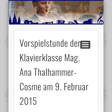
MUSIKSCHULE MARIAZELL
WEITERE INFORMATIONEN
VERANSTALTUNGSTIPPS
AKTUELLE BERICHTE
SCHULE
VIDEOS
Vorspielstunde der
Klavierklasse Mag.
Ana Thalhammer-
Cosme am 9. Februar
2015