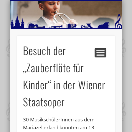
MUSIKSCHULE MARIAZELL
WEITERE INFORMATIONEN
VERANSTALTUNGSTIPPS
AKTUELLE BERICHTE
SCHULE
VIDEOS
Besuch der
„Zauberflöte für
Kinder“ in der Wiener
Staatsoper
30 MusikschülerInnen aus dem
Mariazellerland konnten am 13.