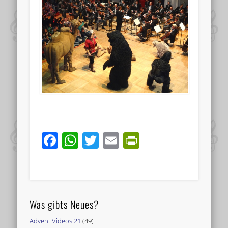
Facebook
WhatsApp
Twitter
Email
PrintFriend
Was gibts Neues?
Advent Videos 21
(49)