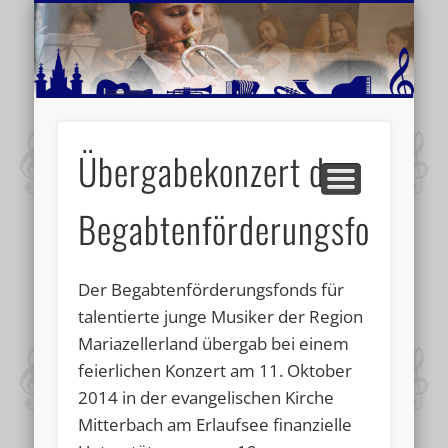
MUSIKSCHULE MARIAZELL
WEITERE INFORMATIONEN
VERANSTALTUNGSTIPPS
AKTUELLE BERICHTE
SCHULE
VIDEOS
Übergabekonzert des
Begabtenförderungsfonds
Der Begabtenförderungsfonds für
talentierte junge Musiker der Region
Mariazellerland übergab bei einem
feierlichen Konzert am 11. Oktober
2014 in der evangelischen Kirche
Mitterbach am Erlaufsee finanzielle