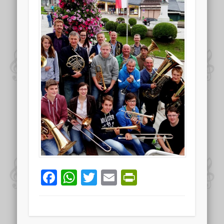
Facebook
WhatsApp
Twitter
Email
PrintFriend