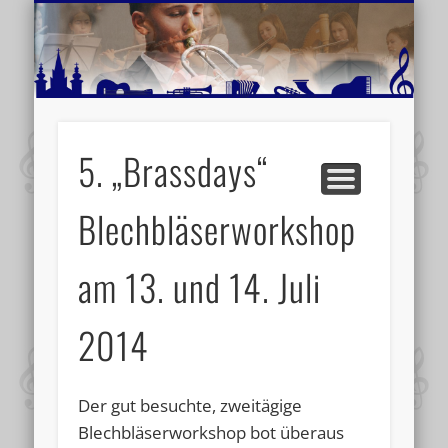
MUSIKSCHULE MARIAZELL
WEITERE INFORMATIONEN
VERANSTALTUNGSTIPPS
AKTUELLE BERICHTE
SCHULE
VIDEOS
5. „Brassdays“
Blechbläserworkshop
am 13. und 14. Juli
2014
Der gut besuchte, zweitägige
Blechbläserworkshop bot überaus