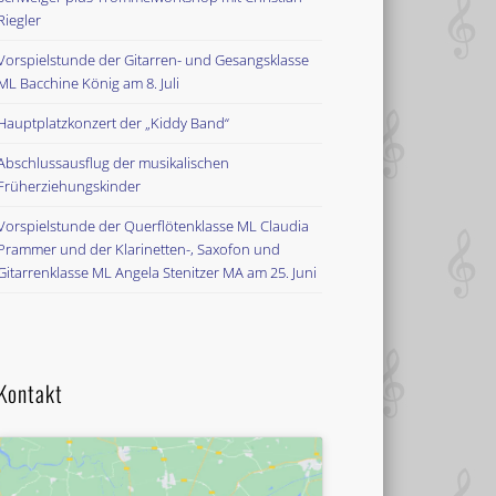
Riegler
Vorspielstunde der Gitarren- und Gesangsklasse
ML Bacchine König am 8. Juli
Hauptplatzkonzert der „Kiddy Band“
Abschlussausflug der musikalischen
Früherziehungskinder
Vorspielstunde der Querflötenklasse ML Claudia
Prammer und der Klarinetten-, Saxofon und
Gitarrenklasse ML Angela Stenitzer MA am 25. Juni
Kontakt