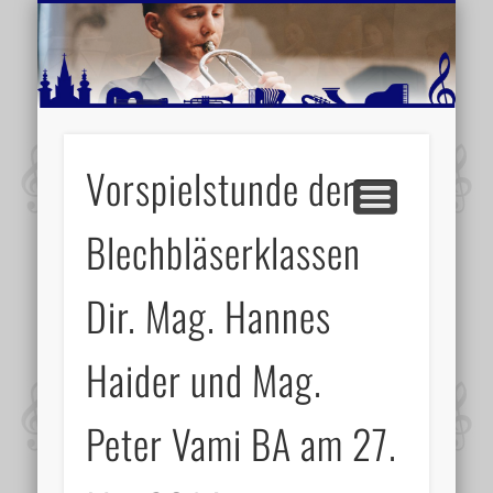
MUSIKSCHULE MARIAZELL
WEITERE INFORMATIONEN
VERANSTALTUNGSTIPPS
AKTUELLE BERICHTE
SCHULE
VIDEOS
Vorspielstunde der
Blechbläserklassen
Dir. Mag. Hannes
Haider und Mag.
Peter Vami BA am 27.