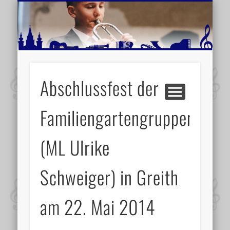
MUSIKSCHULE MARIAZELL
WEITERE INFORMATIONEN
VERANSTALTUNGSTIPPS
AKTUELLE BERICHTE
SCHULE
VIDEOS
Abschlussfest der
Familiengartengruppen
(ML Ulrike
Schweiger) in Greith
am 22. Mai 2014