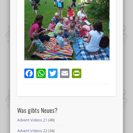
Facebook
WhatsApp
Twitter
Email
PrintFriend
Was gibts Neues?
Advent Videos 21
(49)
Advent Videos 22
(34)