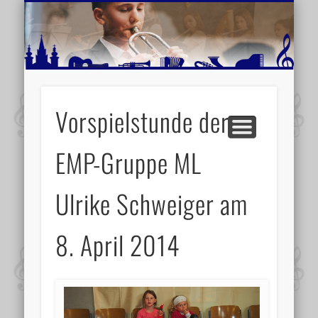
MUSIKSCHULE MARIAZELL
WEITERE INFORMATIONEN
VERANSTALTUNGSTIPPS
AKTUELLE BERICHTE
SCHULE
VIDEOS
Vorspielstunde der
EMP-Gruppe ML
Ulrike Schweiger am
8. April 2014