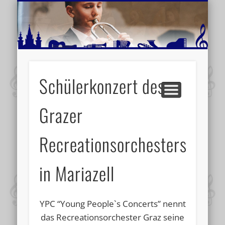
MUSIKSCHULE MARIAZELL
WEITERE INFORMATIONEN
VERANSTALTUNGSTIPPS
AKTUELLE BERICHTE
SCHULE
VIDEOS
Schülerkonzert des
Grazer
Recreationsorchesters
in Mariazell
YPC “Young People`s Concerts” nennt
das Recreationsorchester Graz seine