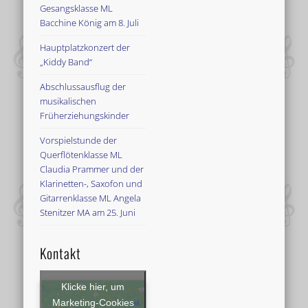
Gesangsklasse ML
Bacchine König am 8. Juli
Hauptplatzkonzert der
„Kiddy Band“
Abschlussausflug der
musikalischen
Früherziehungskinder
Vorspielstunde der
Querflötenklasse ML
Claudia Prammer und der
Klarinetten-, Saxofon und
Gitarrenklasse ML Angela
Stenitzer MA am 25. Juni
Kontakt
Klicke hier, um
Marketing-Cookies