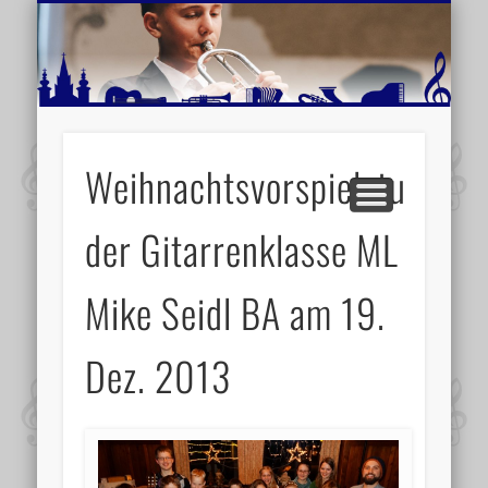
MUSIKSCHULE MARIAZELL
WEITERE INFORMATIONEN
VERANSTALTUNGSTIPPS
AKTUELLE BERICHTE
SCHULE
VIDEOS
Weihnachtsvorspielstunde
der Gitarrenklasse ML
Mike Seidl BA am 19.
Dez. 2013