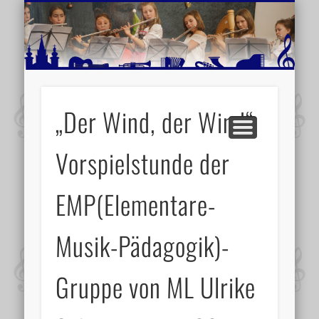
MUSIKSCHULE MARIAZELL
WEITERE INFORMATIONEN
VERANSTALTUNGSTIPPS
AKTUELLE BERICHTE
SCHULE
VIDEOS
„Der Wind, der Wind“
Vorspielstunde der
EMP(Elementare-
Musik-Pädagogik)-
Gruppe von ML Ulrike