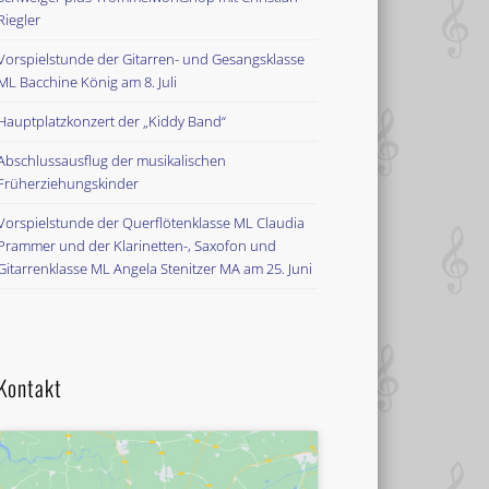
Riegler
Vorspielstunde der Gitarren- und Gesangsklasse
ML Bacchine König am 8. Juli
Hauptplatzkonzert der „Kiddy Band“
Abschlussausflug der musikalischen
Früherziehungskinder
Vorspielstunde der Querflötenklasse ML Claudia
Prammer und der Klarinetten-, Saxofon und
Gitarrenklasse ML Angela Stenitzer MA am 25. Juni
Kontakt