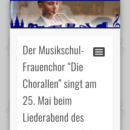
MUSIKSCHULE MARIAZELL
WEITERE INFORMATIONEN
VERANSTALTUNGSTIPPS
AKTUELLE BERICHTE
SCHULE
VIDEOS
Der Musikschul-
Frauenchor “Die
Chorallen” singt am
25. Mai beim
Liederabend des