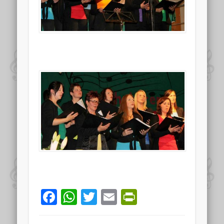
Facebook
WhatsApp
Twitter
Email
PrintFriend