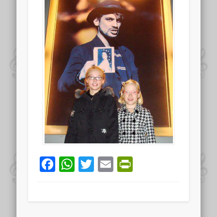
Facebook
WhatsApp
Twitter
Email
PrintFriend