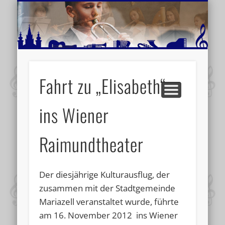
MUSIKSCHULE MARIAZELL
WEITERE INFORMATIONEN
VERANSTALTUNGSTIPPS
AKTUELLE BERICHTE
SCHULE
VIDEOS
Fahrt zu „Elisabeth“
ins Wiener
Raimundtheater
Der diesjährige Kulturausflug, der
zusammen mit der Stadtgemeinde
Mariazell veranstaltet wurde, führte
am 16. November 2012 ins Wiener