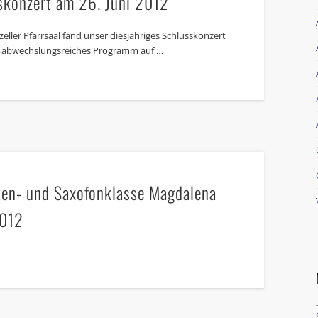
skonzert am 26. Juni 2012
eller Pfarrsaal fand unser diesjähriges Schlusskonzert
in abwechslungsreiches Programm auf …
tten- und Saxofonklasse Magdalena
2012