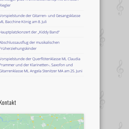
Riegler
Vorspielstunde der Gitarren- und Gesangsklasse
ML Bacchine König am 8. Juli
Hauptplatzkonzert der „Kiddy Band“
Abschlussausflug der musikalischen
Früherziehungskinder
Vorspielstunde der Querflötenklasse ML Claudia
Prammer und der Klarinetten-, Saxofon und
Gitarrenklasse ML Angela Stenitzer MA am 25. Juni
Kontakt