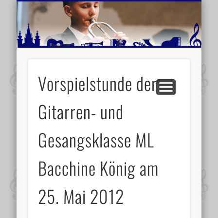
MUSIKSCHULE MARIAZELL
WEITERE INFORMATIONEN
VERANSTALTUNGSTIPPS
AKTUELLE BERICHTE
SCHULE
VIDEOS
Vorspielstunde der
Gitarren- und
Gesangsklasse ML
Bacchine König am
25. Mai 2012