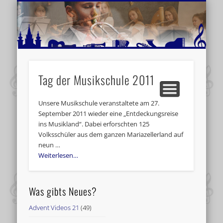
MUSIKSCHULE MARIAZELL
WEITERE INFORMATIONEN
VERANSTALTUNGSTIPPS
AKTUELLE BERICHTE
SCHULE
VIDEOS
Tag der Musikschule 2011
Unsere Musikschule veranstaltete am 27.
September 2011 wieder eine „Entdeckungsreise
ins Musikland“. Dabei erforschten 125
Volksschüler aus dem ganzen Mariazellerland auf
neun …
Weiterlesen…
Was gibts Neues?
Advent Videos 21
(49)