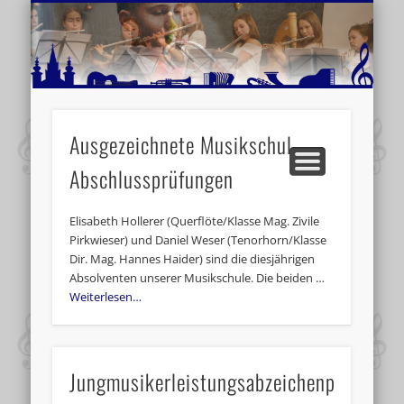
MUSIKSCHULE MARIAZELL
WEITERE INFORMATIONEN
VERANSTALTUNGSTIPPS
AKTUELLE BERICHTE
SCHULE
VIDEOS
Ausgezeichnete Musikschul-
Abschlussprüfungen
Elisabeth Hollerer (Querflöte/Klasse Mag. Zivile
Pirkwieser) und Daniel Weser (Tenorhorn/Klasse
Dir. Mag. Hannes Haider) sind die diesjährigen
Absolventen unserer Musikschule. Die beiden …
Weiterlesen…
Jungmusikerleistungsabzeichenprüfung