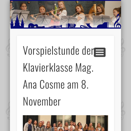
MUSIKSCHULE MARIAZELL
WEITERE INFORMATIONEN
VERANSTALTUNGSTIPPS
AKTUELLE BERICHTE
SCHULE
VIDEOS
Vorspielstunde der
Klavierklasse Mag.
Ana Cosme am 8.
November