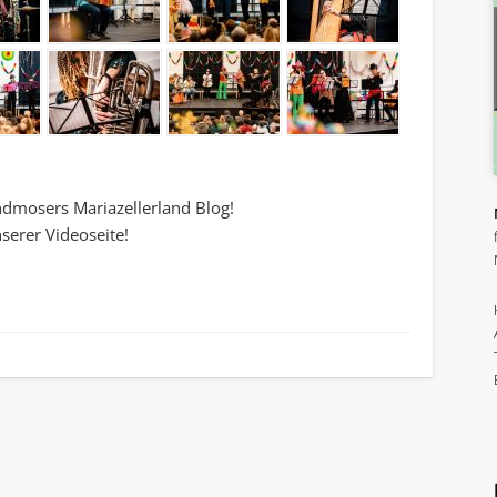
indmosers Mariazellerland Blog!
serer Videoseite!
riendly