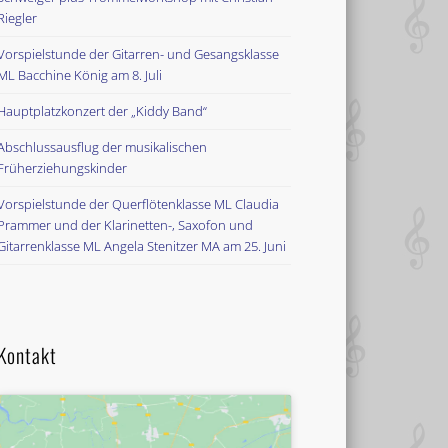
Riegler
Vorspielstunde der Gitarren- und Gesangsklasse
ML Bacchine König am 8. Juli
Hauptplatzkonzert der „Kiddy Band“
Abschlussausflug der musikalischen
Früherziehungskinder
Vorspielstunde der Querflötenklasse ML Claudia
Prammer und der Klarinetten-, Saxofon und
Gitarrenklasse ML Angela Stenitzer MA am 25. Juni
Kontakt