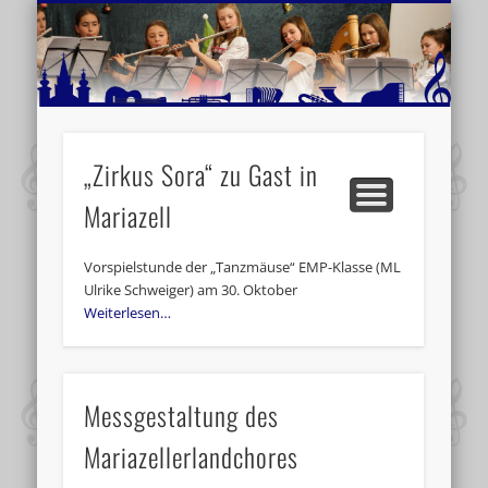
MUSIKSCHULE MARIAZELL
WEITERE INFORMATIONEN
VERANSTALTUNGSTIPPS
AKTUELLE BERICHTE
SCHULE
VIDEOS
„Zirkus Sora“ zu Gast in
Mariazell
Vorspielstunde der „Tanzmäuse“ EMP-Klasse (ML
Ulrike Schweiger) am 30. Oktober
Weiterlesen…
Messgestaltung des
Mariazellerlandchores